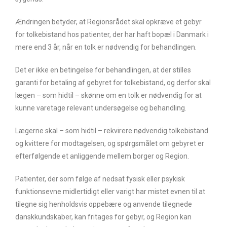
Ændringen betyder, at Regionsrådet skal opkræve et gebyr
for tolkebistand hos patienter, der har haft bopæl i Danmark i
mere end 3 år, når en tolk er nødvendig for behandlingen.
Det er ikke en betingelse for behandlingen, at der stilles
garanti for betaling af gebyret for tolkebistand, og derfor skal
lægen – som hidtil – skønne om en tolk er nødvendig for at
kunne varetage relevant undersøgelse og behandling.
Lægerne skal – som hidtil – rekvirere nødvendig tolkebistand
og kvittere for modtagelsen, og spørgsmålet om gebyret er
efterfølgende et anliggende mellem borger og Region.
Patienter, der som følge af nedsat fysisk eller psykisk
funktionsevne midlertidigt eller varigt har mistet evnen til at
tilegne sig henholdsvis oppebære og anvende tilegnede
danskkundskaber, kan fritages for gebyr, og Region kan